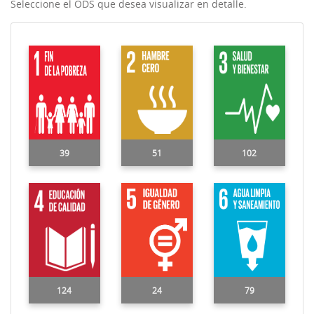
Seleccione el ODS que desea visualizar en detalle.
39
51
102
124
24
79